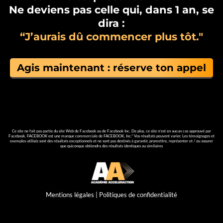
Ne deviens pas celle qui, dans 1 an, se
dira :
“J’aurais dû commencer plus tôt."
Agis maintenant : réserve ton appel
Ce site ne fait pas partie du site Web de Facebook ou de Facebook Inc. De plus, ce site n'est en aucun cas approuvé par
Facebook. FACEBOOK est une marque commerciale de FACEBOOK, Inc.* Vos résultats peuvent varier. Les témoignages et
exemples utilisés sont des résultats exceptionnels et ne sont pas destinés à garantir, promettre, représenter et / ou assurer
que quiconque obtiendra des résultats identiques ou similaires
Mentions légales
|
Politiques de confidentialité